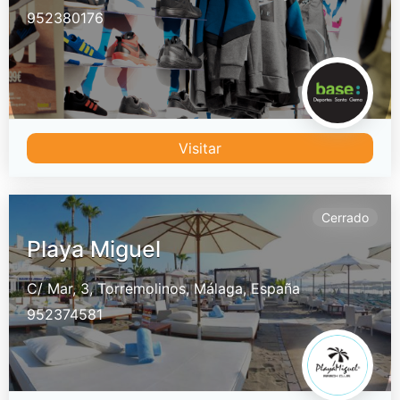
952380176
Visitar
Cerrado
Playa Miguel
C/ Mar, 3,
Torremolinos,
Málaga,
España
952374581