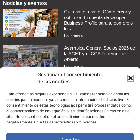
Noticias y eventos
Guía paso a paso: Cómo crear y
optimizar tu cuenta de Google
Business Profile para tu comercio
local
Leer más »
Asamblea General Socios 2026 de
la ACET y el CCA Torremolinos
Abierto
Leer más »
Gestionar el consentimiento
de las cookies
Cómo automatizar mensajes de
respuesta en redes sociales para
tu negocio
Para ofrecer las mejores experiencias, utilizamos tecnologías como las
cookies para almacenar y/o acceder a la información del dispositivo. El
Leer más »
consentimiento de estas tecnologías nos permitirá procesar datos como
el comportamiento de navegación o las identificaciones únicas en este
Guía práctica: Cómo configurar
sitio. No consentir o retirar el consentimiento, puede afectar
promociones en Instagram para
negativamente a ciertas características y funciones.
aumentar las ventas de tu
comercio
Aceptar
Leer más »