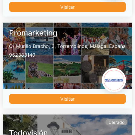
Visitar
Promarketing
C/ Murillo Bracho, 3,
Torremolinos,
Málaga,
España
952383140
Visitar
Cerrado
Todovisión