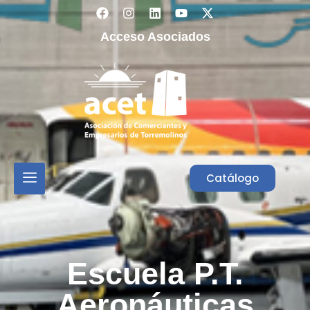
Acceso Asociados
Catálogo
Escuela P.T.
Aeronáuticas