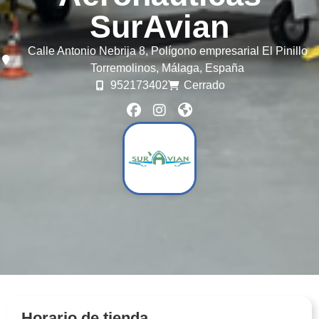
SurAvian
Calle Antonio Nebrija 8, Polígono empresarial El Pinillo
Torremolinos,
Málaga,
España
952173402
Cerrado
Horario de tienda