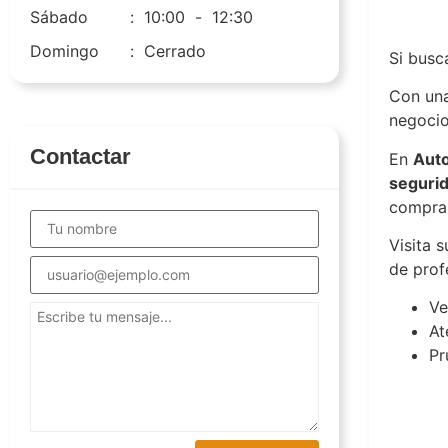
utot
Sábado
:
10:00
-
12:30
Domingo
:
Cerrado
Si busc
Con una
negocio
Contactar
En
Auto
segurida
compra
Visita 
de prof
Ve
At
Pr
utot