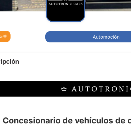
Automoción
ir
ipción
tronic
Concesionario de vehículos de 