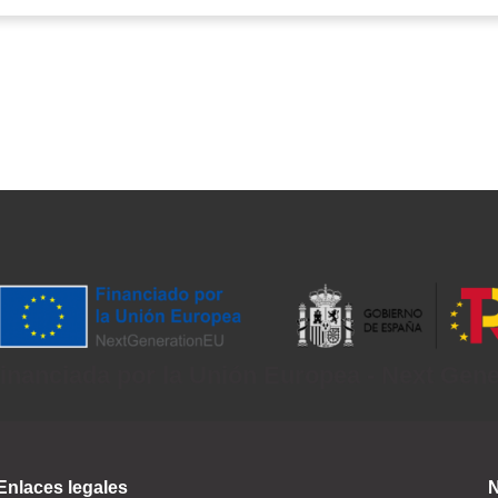
inanciada por la Unión Europea - Next Gen
Enlaces legales
N