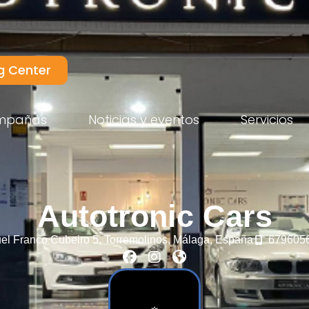
g Center
mpañas
Noticias y eventos
Servicios
Autotronic Cars
el Franco Cubeiro 5,
Torremolinos,
Málaga,
España
679605