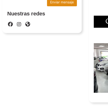
utot
Nuestras redes
utot