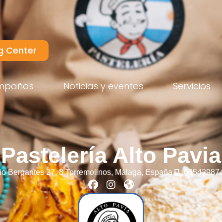
g Center
mpañas
Noticias y eventos
Servicios
Pastelería Alto Pavia
io Bergantes 27, 8
Torremolinos,
Málaga,
España
63542987