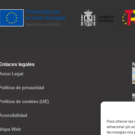
inanciada por la Unión Europea - Next Gen
Enlaces legales
N
Aviso Legal
Política de privacidad
Política de cookies (UE)
Accesibilidad
Para ofrecer las
almacenar y/o ac
Mapa Web
tecnologías nos 