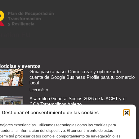
eration EU
oticias y eventos
Guía paso a paso: Cómo crear y optimizar tu
cuenta de Google Business Profile para tu comercio
local
Leer más »
Asamblea General Socios 2026 de la ACET y el
CCA Torremolinos Abierto
Leer más »
Gestionar el consentimiento de las cookies
Cómo automatizar mensajes de respuesta en redes
 mejores experiencias, utilizamos tecnologías como las cookies para
sociales para tu negocio
ceder a la información del dispositivo. El consentimiento de estas
Leer más »
permitirá procesar datos como el comportamiento de navegación o las