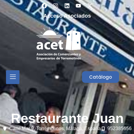
Acceso Asociados
Catálogo
Restaurante Juan
Calle Mar 9,
Torremolinos,
Málaga,
España
952385656