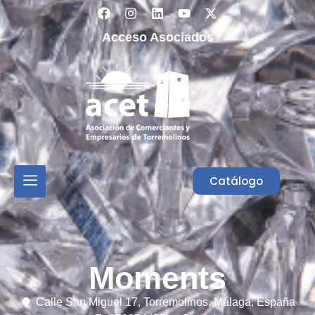
Acceso Asociados
Catálogo
Moments
Calle San Miguel 17,
Torremolinos,
Málaga,
España