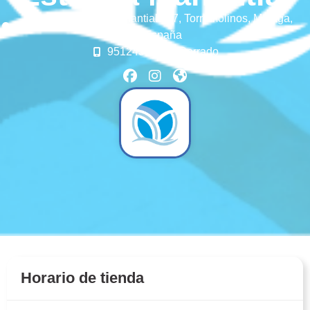
Avenida de los Manantiales 7,
Torremolinos,
Málaga,
España
951243840
Cerrado
Horario de tienda