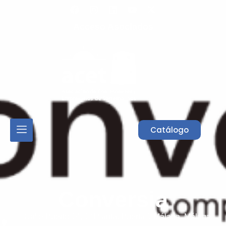
Acceso Asociados
Catálogo
Conversia
Calle Puerto 14, 1º Planta, Puerta 1
Málaga,
Málaga,