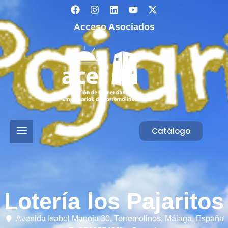
Acceso Asociados
Catálogo
Lotería los Pajaritos
Avenida Isabel Manoja 30,
Torremolinos,
Málaga,
España