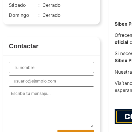
Sábado
:
Cerrado
sibexpr
Domingo
:
Cerrado
Sibex P
Ofrecem
oficial
d
Contactar
Si nece
Sibex P
Nuestra
Visítan
espera