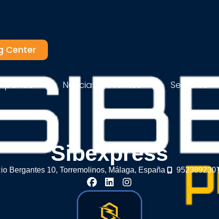
g Center
mpañas
Noticias y eventos
Servicios
Sibexpress
io Bergantes 10,
Torremolinos,
Málaga,
España
952389230