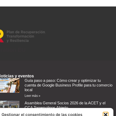
eration EU
oticias y eventos
Guía paso a paso: Cómo crear y optimizar tu
cuenta de Google Business Profile para tu comercio
local
Leer más »
Asamblea General Socios 2026 de la ACET y el
CCA Torremolinos Abierto
Leer más »
Gestionar el consentimiento de las cookies