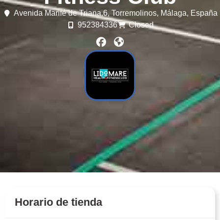
Avenida Marifé de Triana,6,
Torremolinos,
Málaga,
España
952384336
Closed
Horario de tienda