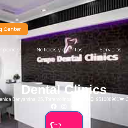
g Center
mpañas
Noticias y eventos
Servicios
Dental Clinics
enida Benyamina, 25,
Torremolinos,
España
951088961
C