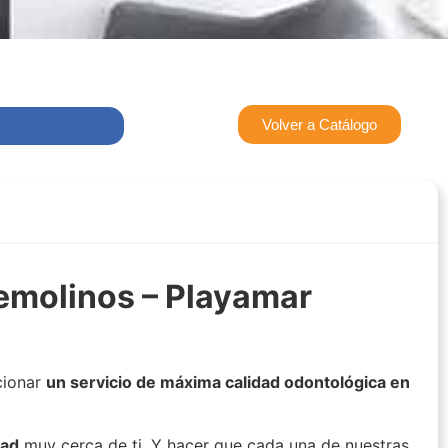
Volver a Catálogo
remolinos – Playamar
cionar
un servicio de máxima calidad odontológica en
dad
muy cerca de ti. Y hacer que cada una de nuestras