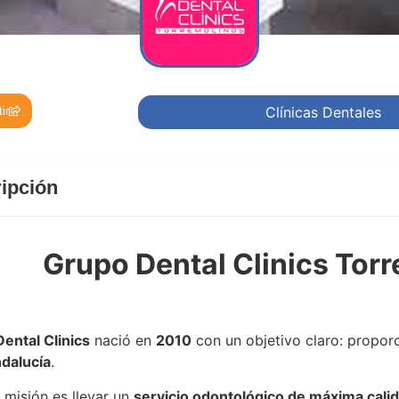
Clínicas Dentales
ir
ipción
Grupo Dental Clinics Tor
ental Clinics Torremolinos – Playamar
ental Clinics
nació en
2010
con un objetivo claro: propor
dalucía
.
 misión es llevar un
servicio odontológico de máxima cali