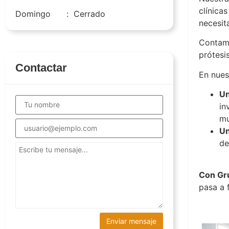
clínica
Domingo
:
Cerrado
necesit
Contam
prótesis
Contactar
En nue
Un
in
mu
Un
de
Con Gru
pasa a 
Grupo D