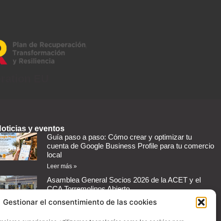
eration EU
oticias y eventos
Guía paso a paso: Cómo crear y optimizar tu
cuenta de Google Business Profile para tu comercio
local
Leer más »
Asamblea General Socios 2026 de la ACET y el
CCA Torremolinos Abierto
Leer más »
Gestionar el consentimiento de las cookies
Cómo automatizar mensajes de respuesta en redes