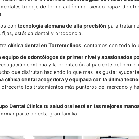
s dentales trabaje de forma autónoma: siendo capaz de ofrec
a.
os con
tecnología alemana de alta precisión
para tratamie
 fijas, estética dental y ortodoncia.
stra
clínica dental en Torremolinos
, contamos con todo lo q
 equipo de odontólogos de primer nivel y apasionados po
vestigación continua y la orientación al paciente definen e
cho que disfrutan haciendo lo que más les gusta: ayudarte 
a clínica dental acogedora y equipada con la última tecno
 ofrecerte los tratamientos más punteros del mercado y ha
po Dental Clinics tu salud oral está en las mejores mano
formar parte de esta gran familia.
ental Clinics Torremolinos – Playamar