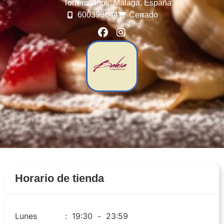
Torremolinos,
Málaga,
España
600398644
Cerrado
Horario de tienda
Lunes
:
19:30
-
23:59