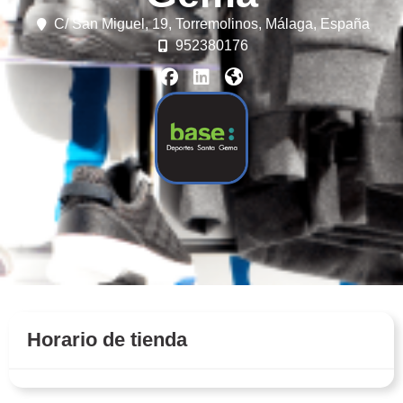
C/ San Miguel, 19,
Torremolinos,
Málaga,
España
952380176
Horario de tienda