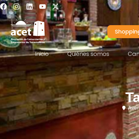
Shoppin
Inicio
Quiénes somos
Ca
T
Aven