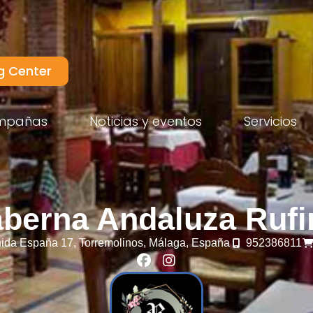
g Center
mpañas
Noticias y eventos
Servicios
aberna Andaluza Rufi
ida España 17,
Torremolinos,
Málaga,
España
952386811