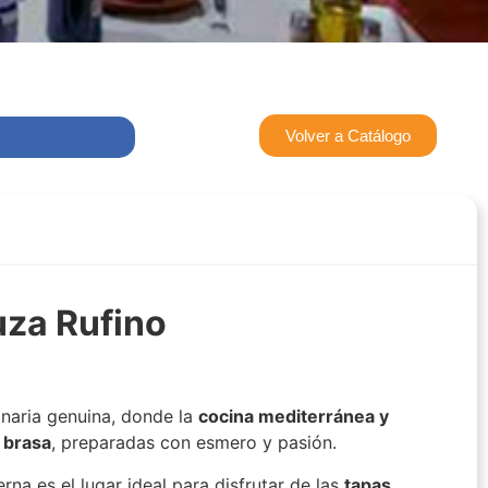
Volver a Catálogo
za Rufino
linaria genuina, donde la
cocina mediterránea y
a brasa
, preparadas con esmero y pasión.
na es el lugar ideal para disfrutar de las
tapas