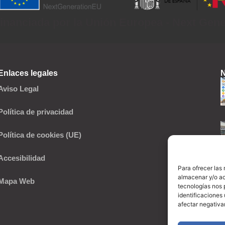
inanciada por la Unión Europea - Next Gen
Enlaces legales
N
Aviso Legal
Política de privacidad
Política de cookies (UE)
Accesibilidad
Para ofrecer las
almacenar y/o ac
Mapa Web
tecnologías nos 
identificaciones 
afectar negativa