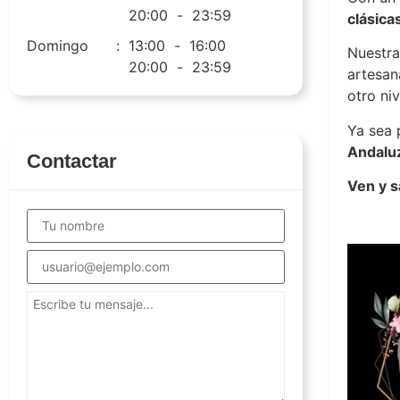
20:00
-
23:59
clásica
Domingo
:
13:00
-
16:00
Nuestr
20:00
-
23:59
artesan
otro niv
Ya sea
Andalu
Contactar
Ven y s
Tabern