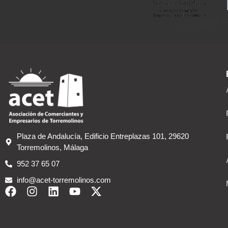
Entidad F
Plaza de Andalucía, Edificio Entreplazas 101, 29620
Torremolinos, Málaga
952 37 65 07
info@acet-torremolinos.com