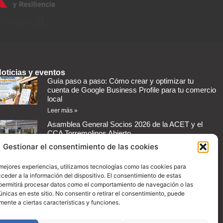
eration EU
oticias y eventos
Guía paso a paso: Cómo crear y optimizar tu
cuenta de Google Business Profile para tu comercio
local
Leer más »
Asamblea General Socios 2026 de la ACET y el
CCA Torremolinos Abierto
Leer más »
Gestionar el consentimiento de las cookies
Cómo automatizar mensajes de respuesta en redes
 mejores experiencias, utilizamos tecnologías como las cookies para
sociales para tu negocio
ceder a la información del dispositivo. El consentimiento de estas
Leer más »
permitirá procesar datos como el comportamiento de navegación o las
Guía práctica: Cómo configurar promociones en
únicas en este sitio. No consentir o retirar el consentimiento, puede
Instagram para aumentar las ventas de tu comercio
mente a ciertas características y funciones.
Leer más »