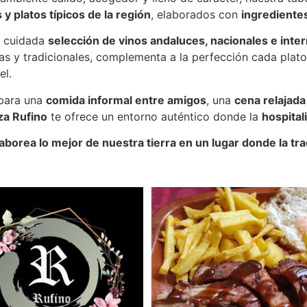
s y platos típicos de la región
, elaborados con
ingredientes
a cuidada
selección de vinos andaluces, nacionales e inte
as y tradicionales, complementa a la perfección cada plato
el.
 para una
comida informal entre amigos
, una
cena relajada
za Rufino
te ofrece un entorno auténtico donde la
hospital
aborea lo mejor de nuestra tierra en un lugar donde la tra
a Andaluza Rufino