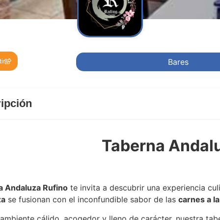
Bares
ir
ipción
Taberna Andalu
a Andaluza Rufino
a Andaluza Rufino
te invita a descubrir una experiencia cu
za
se fusionan con el inconfundible sabor de las
carnes a l
ambiente cálido, acogedor y lleno de carácter, nuestra taber