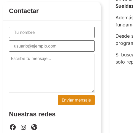
Suelda
Contactar
Además 
fundame
Desde s
program
Si busc
solo re
Once to
Nuestras redes