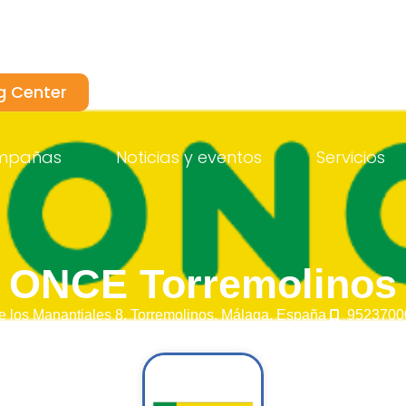
g Center
mpañas
Noticias y eventos
Servicios
ONCE Torremolinos
e los Manantiales 8,
Torremolinos,
Málaga,
España
9523700