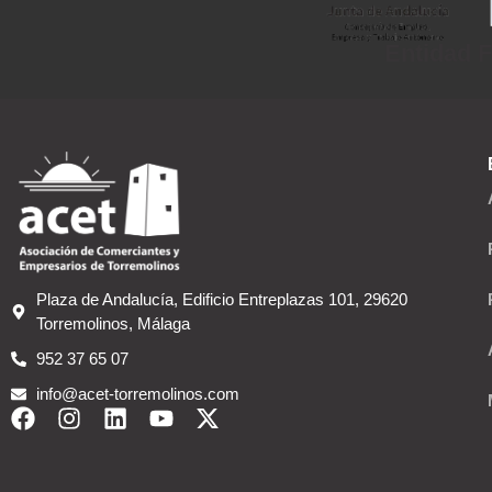
Entidad F
Plaza de Andalucía, Edificio Entreplazas 101, 29620
Torremolinos, Málaga
952 37 65 07
info@acet-torremolinos.com