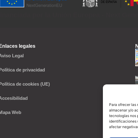
inanciada por la Unión Europea - Next Gen
Enlaces legales
N
Aviso Legal
Política de privacidad
Política de cookies (UE)
Accesibilidad
Para ofrecer las
almacenar y/o ac
Mapa Web
tecnologías nos 
identificaciones 
afectar negativa