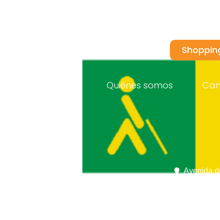
Shoppin
Inicio
Quiénes somos
Ca
Avenida d