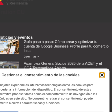
eration EU
oticias y eventos
Guía paso a paso: Cómo crear y optimizar tu
cuenta de Google Business Profile para tu comercio
local
Leer más »
Asamblea General Socios 2026 de la ACET y el
CCA Torremolinos Abierto
Leer más »
Gestionar el consentimiento de las cookies
Cómo automatizar mensajes de respuesta en redes
 mejores experiencias, utilizamos tecnologías como las cookies para
sociales para tu negocio
ceder a la información del dispositivo. El consentimiento de estas
Leer más »
permitirá procesar datos como el comportamiento de navegación o las
Guía práctica: Cómo configurar promociones en
únicas en este sitio. No consentir o retirar el consentimiento, puede
Instagram para aumentar las ventas de tu comercio
mente a ciertas características y funciones.
Leer más »