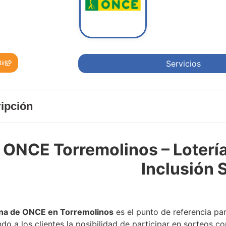
Servicios
ir
ipción
ONCE Torremolinos – Loterí
Inclusión 
rremolinos
ina de ONCE en Torremolinos
es el punto de referencia par
ndo a los clientes la posibilidad de participar en sorteos 