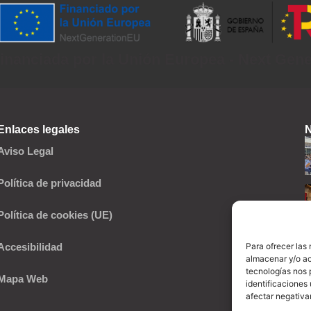
inanciada por la Unión Europea - Next Gen
Enlaces legales
N
Aviso Legal
Política de privacidad
Política de cookies (UE)
Para ofrecer las
Accesibilidad
almacenar y/o ac
tecnologías nos 
Mapa Web
identificaciones 
afectar negativa