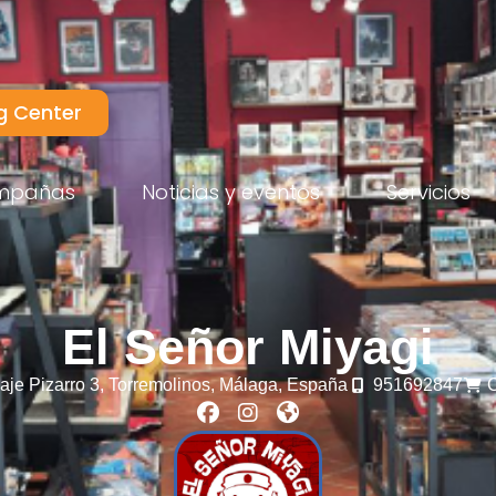
g Center
mpañas
Noticias y eventos
Servicios
El Señor Miyagi
aje Pizarro 3,
Torremolinos,
Málaga,
España
951692847