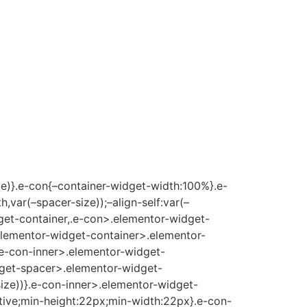
Acceso Asociados
Shopping Center
Contacto
ize)}.e-con{–container-widget-width:100%}.e-
var(–spacer-size));–align-self:var(–
dget-container,.e-con>.elementor-widget-
elementor-widget-container>.elementor-
e-con-inner>.elementor-widget-
dget-spacer>.elementor-widget-
ize))}.e-con-inner>.elementor-widget-
tive;min-height:22px;min-width:22px}.e-con-