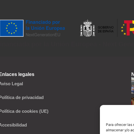
inanciada por la Unión Europea - Next Gen
Enlaces legales
N
Aviso Legal
Política de privacidad
Política de cookies (UE)
Accesibilidad
Para ofrecer las
almacenar y/o ac