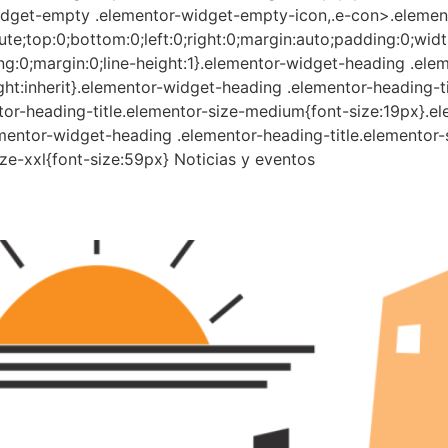
idget-empty .elementor-widget-empty-icon,.e-con>.eleme
e;top:0;bottom:0;left:0;right:0;margin:auto;padding:0;widt
ng:0;margin:0;line-height:1}.elementor-widget-heading .ele
height:inherit}.elementor-widget-heading .elementor-heading-t
tor-heading-title.elementor-size-medium{font-size:19px}.e
lementor-widget-heading .elementor-heading-title.elementor-
ze-xxl{font-size:59px} Noticias y eventos