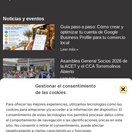
Noticias y eventos
Guía paso a paso: Cómo crear y
optimizar tu cuenta de Google
Business Profile para tu comercio
local
Leer más »
Asamblea General Socios 2026 de
la ACET y el CCA Torremolinos
Abierto
Leer más »
Gestionar el consentimiento
de las cookies
Cómo automatizar mensajes de
respuesta en redes sociales para
tu negocio
Para ofrecer las mejores experiencias, utilizamos tecnologías como las
cookies para almacenar y/o acceder a la información del dispositivo. El
Leer más »
consentimiento de estas tecnologías nos permitirá procesar datos como
el comportamiento de navegación o las identificaciones únicas en este
Guía práctica: Cómo configurar
sitio. No consentir o retirar el consentimiento, puede afectar
promociones en Instagram para
negativamente a ciertas características y funciones.