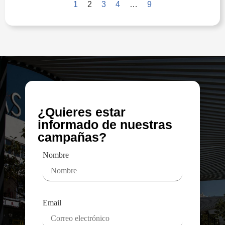
1
2
3
4
…
9
¿Quieres estar
informado de nuestras
campañas?
Nombre
Email