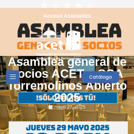
Acceso Asociados
Asamblea general de
socios ACET y CCA
Catálogo
Torremolinos Abierto
2025
mayo 27, 2025