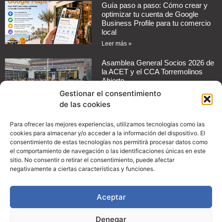
Guía paso a paso: Cómo crear y
optimizar tu cuenta de Google
Business Profile para tu comercio
local
Leer más »
Asamblea General Socios 2026 de
la ACET y el CCA Torremolinos
Abierto
Leer más »
Gestionar el consentimiento
de las cookies
Cómo automatizar mensajes de
Para ofrecer las mejores experiencias, utilizamos tecnologías como las
respuesta en redes sociales para
cookies para almacenar y/o acceder a la información del dispositivo. El
tu negocio
consentimiento de estas tecnologías nos permitirá procesar datos como
Leer más »
el comportamiento de navegación o las identificaciones únicas en este
sitio. No consentir o retirar el consentimiento, puede afectar
negativamente a ciertas características y funciones.
Guía práctica: Cómo configurar
promociones en Instagram para
aumentar las ventas de tu
comercio
Aceptar
Leer más »
Denegar