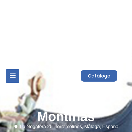
Acceso Asociados
Catálogo
Montinas
La Nogalera 26,
Torremolinos,
Málaga,
España