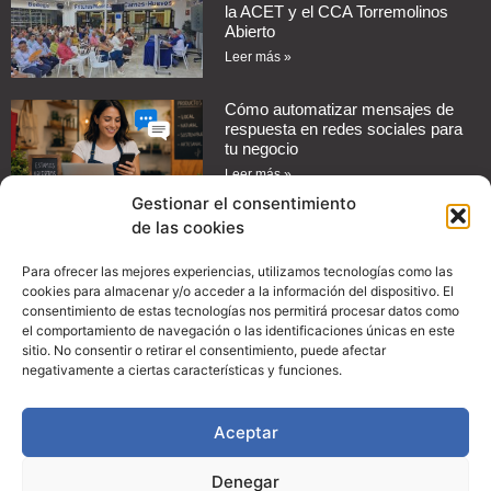
la ACET y el CCA Torremolinos
Abierto
Leer más »
Cómo automatizar mensajes de
respuesta en redes sociales para
tu negocio
Leer más »
Gestionar el consentimiento
de las cookies
Guía práctica: Cómo configurar
promociones en Instagram para
aumentar las ventas de tu
Para ofrecer las mejores experiencias, utilizamos tecnologías como las
comercio
cookies para almacenar y/o acceder a la información del dispositivo. El
consentimiento de estas tecnologías nos permitirá procesar datos como
Leer más »
el comportamiento de navegación o las identificaciones únicas en este
sitio. No consentir o retirar el consentimiento, puede afectar
Convenio con Proman Import
negativamente a ciertas características y funciones.
Leer más »
Aceptar
Denegar