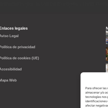
inanciada por la Unión Europea - Next Gen
Enlaces legales
N
Aviso Legal
Política de privacidad
Política de cookies (UE)
Accesibilidad
Mapa Web
Para ofrecer las
almacenar y/o ac
tecnologías nos 
identificaciones 
afectar negativa