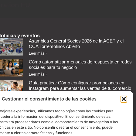
eration EU
oticias y eventos
Asamblea General Socios 2026 de la ACET y el
CCA Torremolinos Abierto
Leer más »
Cómo automatizar mensajes de respuesta en redes
sociales para tu negocio
Leer más »
Guía práctica: Cómo configurar promociones en
Instagram para aumentar las ventas de tu comercio
Leer más »
Gestionar el consentimiento de las cookies
Convenio con Proman Import
 mejores experiencias, utilizamos tecnologías como las cookies para
Leer más »
ceder a la información del dispositivo. El consentimiento de estas
permitirá procesar datos como el comportamiento de navegación o las
únicas en este sitio. No consentir o retirar el consentimiento, puede
mente a ciertas características y funciones.
Creatividad:
SOMOS Marketing y Consultoría Digital