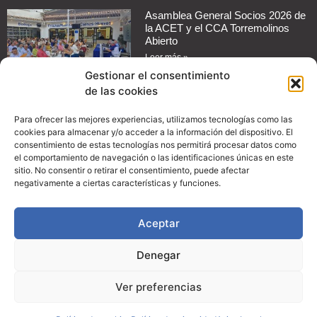
Asamblea General Socios 2026 de
la ACET y el CCA Torremolinos
Abierto
Leer más »
Gestionar el consentimiento
de las cookies
Cómo automatizar mensajes de
respuesta en redes sociales para
tu negocio
Para ofrecer las mejores experiencias, utilizamos tecnologías como las
cookies para almacenar y/o acceder a la información del dispositivo. El
Leer más »
consentimiento de estas tecnologías nos permitirá procesar datos como
el comportamiento de navegación o las identificaciones únicas en este
Guía práctica: Cómo configurar
sitio. No consentir o retirar el consentimiento, puede afectar
promociones en Instagram para
negativamente a ciertas características y funciones.
aumentar las ventas de tu
comercio
Aceptar
Leer más »
Denegar
© Copyright 2024, ACET
Ver preferencias
Creatividad:
SOMOS Marketing y Consultoría Digital