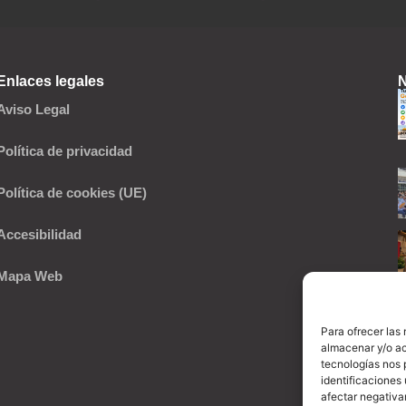
Enlaces legales
N
Aviso Legal
Política de privacidad
Política de cookies (UE)
Accesibilidad
Mapa Web
Para ofrecer las
almacenar y/o ac
tecnologías nos 
identificaciones 
afectar negativa