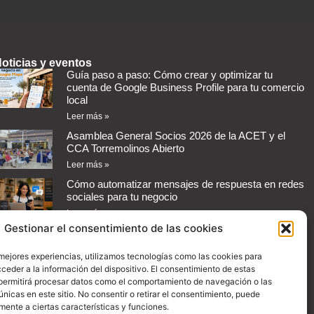
oticias y eventos
Guía paso a paso: Cómo crear y optimizar tu
cuenta de Google Business Profile para tu comercio
local
Leer más »
Asamblea General Socios 2026 de la ACET y el
CCA Torremolinos Abierto
Leer más »
Cómo automatizar mensajes de respuesta en redes
sociales para tu negocio
Leer más »
Gestionar el consentimiento de las cookies
Guía práctica: Cómo configurar promociones en
Instagram para aumentar las ventas de tu comercio
 mejores experiencias, utilizamos tecnologías como las cookies para
Leer más »
ceder a la información del dispositivo. El consentimiento de estas
permitirá procesar datos como el comportamiento de navegación o las
únicas en este sitio. No consentir o retirar el consentimiento, puede
Creatividad:
SOMOS Marketing y Consultoría Digital
mente a ciertas características y funciones.