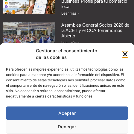
Business Profile para tu comercio
local
Leer más »
Asamblea General Socios 2026 de
la ACET y el CCA Torremolinos
Abierto
Leer más »
Gestionar el consentimiento
de las cookies
Cómo automatizar mensajes de
respuesta en redes sociales para
tu negocio
Para ofrecer las mejores experiencias, utilizamos tecnologías como las
cookies para almacenar y/o acceder a la información del dispositivo. El
Leer más »
consentimiento de estas tecnologías nos permitirá procesar datos como
el comportamiento de navegación o las identificaciones únicas en este
Guía práctica: Cómo configurar
sitio. No consentir o retirar el consentimiento, puede afectar
promociones en Instagram para
negativamente a ciertas características y funciones.
aumentar las ventas de tu
comercio
Aceptar
Leer más »
Denegar
© Copyright 2024, ACET