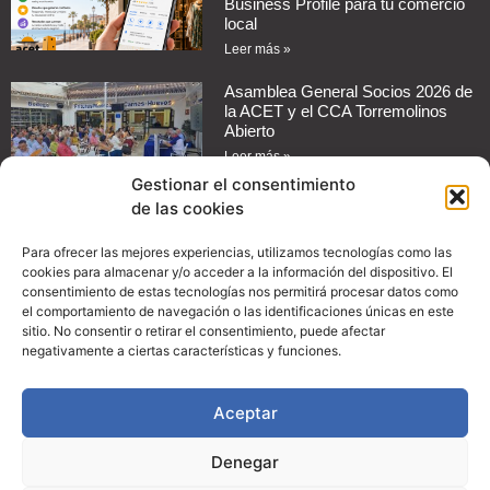
Business Profile para tu comercio
local
Leer más »
Asamblea General Socios 2026 de
la ACET y el CCA Torremolinos
Abierto
Leer más »
Gestionar el consentimiento
de las cookies
Cómo automatizar mensajes de
respuesta en redes sociales para
tu negocio
Para ofrecer las mejores experiencias, utilizamos tecnologías como las
cookies para almacenar y/o acceder a la información del dispositivo. El
Leer más »
consentimiento de estas tecnologías nos permitirá procesar datos como
el comportamiento de navegación o las identificaciones únicas en este
Guía práctica: Cómo configurar
sitio. No consentir o retirar el consentimiento, puede afectar
promociones en Instagram para
negativamente a ciertas características y funciones.
aumentar las ventas de tu
comercio
Aceptar
Leer más »
Denegar
© Copyright 2024, ACET