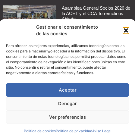
Asamblea General Socios 2026 de
la ACET y el CCA Torremolinos
Abierto
Leer más »
Gestionar el consentimiento
de las cookies
Cómo automatizar mensajes de
respuesta en redes sociales para
Para ofrecer las mejores experiencias, utilizamos tecnologías como las
tu negocio
cookies para almacenar y/o acceder a la información del dispositivo. El
consentimiento de estas tecnologías nos permitirá procesar datos como
Leer más »
el comportamiento de navegación o las identificaciones únicas en este
sitio. No consentir o retirar el consentimiento, puede afectar
Guía práctica: Cómo configurar
negativamente a ciertas características y funciones.
promociones en Instagram para
aumentar las ventas de tu
comercio
Aceptar
Leer más »
Denegar
Ver preferencias
© Copyright 2024, ACET
Creatividad:
SOMOS Marketing y Consultoría Digital
Política de cookies
Política de privacidad
Aviso Legal