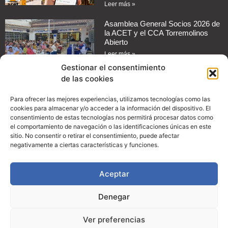
Leer más »
Asamblea General Socios 2026 de
la ACET y el CCA Torremolinos
Abierto
Leer más »
Gestionar el consentimiento
de las cookies
Cómo automatizar mensajes de
respuesta en redes sociales para
tu negocio
Para ofrecer las mejores experiencias, utilizamos tecnologías como las
cookies para almacenar y/o acceder a la información del dispositivo. El
Leer más »
consentimiento de estas tecnologías nos permitirá procesar datos como
el comportamiento de navegación o las identificaciones únicas en este
Guía práctica: Cómo configurar
sitio. No consentir o retirar el consentimiento, puede afectar
promociones en Instagram para
negativamente a ciertas características y funciones.
aumentar las ventas de tu
comercio
Aceptar
Leer más »
Denegar
© Copyright 2024, ACET
Ver preferencias
Creatividad:
SOMOS Marketing y Consultoría Digital