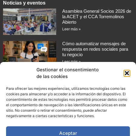
Noticias y eventos
Asamblea General Socios 2026 de
la ACET y el CCA Torremolinos
Abierto
Leer más »
Cómo automatizar mensajes de
respuesta en redes sociales para
tu negocio
Leer más »
Gestionar el consentimiento
de las cookies
Guía práctica: Cómo configurar
promociones en Instagram para
aumentar las ventas de tu
Para ofrecer las mejores experiencias, utilizamos tecnologías como las
comercio
cookies para almacenar y/o acceder a la información del dispositivo. El
consentimiento de estas tecnologías nos permitirá procesar datos como
Leer más »
el comportamiento de navegación o las identificaciones únicas en este
sitio. No consentir o retirar el consentimiento, puede afectar
Convenio con Proman Import
negativamente a ciertas características y funciones.
Leer más »
Aceptar