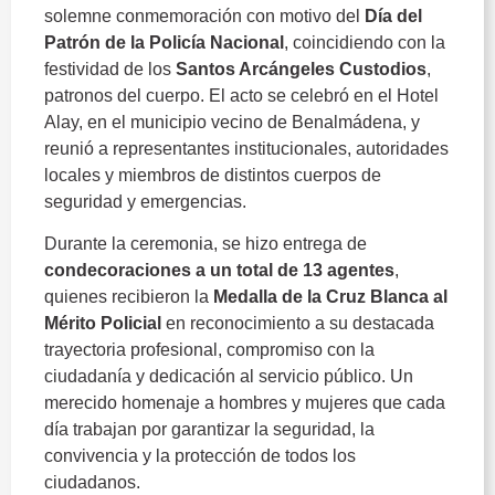
solemne
conmemoración
con
motivo
del
Día
del
Patrón
de
la
Policía
Nacional
,
coincidiendo
con
la
festividad
de
los
Santos
Arcángeles
Custodios
,
patronos
del
cuerpo.
El
acto
se
celebró
en
el
Hotel
Alay,
en
el
municipio
vecino
de
Benalmádena,
y
reunió
a
representantes
institucionales,
autoridades
locales
y
miembros
de
distintos
cuerpos
de
seguridad
y
emergencias.
Durante
la
ceremonia,
se
hizo
entrega
de
condecoraciones
a
un
total
de
13
agentes
,
quienes
recibieron
la
Medalla
de
la
Cruz
Blanca
al
Mérito
Policial
en
reconocimiento
a
su
destacada
trayectoria
profesional,
compromiso
con
la
ciudadanía
y
dedicación
al
servicio
público.
Un
merecido
homenaje
a
hombres
y
mujeres
que
cada
día
trabajan
por
garantizar
la
seguridad,
la
convivencia
y
la
protección
de
todos
los
ciudadanos.