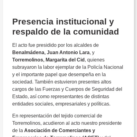
patron
Presencia
institucional
y
respaldo
de
la
comunidad
El
acto
fue
presidido
por
los
alcaldes
de
Benalmádena,
Juan
Antonio
Lara
,
y
Torremolinos,
Margarita
del
Cid
,
quienes
subrayaron
la
labor
ejemplar
de
la
Policía
Nacional
y
el
importante
papel
que
desempeña
en
la
sociedad.
También
estuvieron
presentes
altos
cargos
de
las
Fuerzas
y
Cuerpos
de
Seguridad
del
Estado,
así
como
representantes
de
distintas
entidades
sociales,
empresariales
y
políticas.
En
representación
del
tejido
comercial
de
Torremolinos,
acudieron
al
acto
nuestro
presidente
de
la
Asociación
de
Comerciantes
y