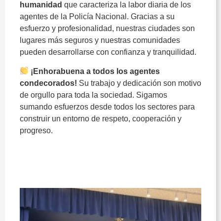
humanidad
que
caracteriza
la
labor
diaria
de
los
agentes
de
la
Policía
Nacional.
Gracias
a
su
esfuerzo
y
profesionalidad,
nuestras
ciudades
son
lugares
más
seguros
y
nuestras
comunidades
pueden
desarrollarse
con
confianza
y
tranquilidad.
¡
Enhorabuena
a
todos
los
agentes
condecorados!
Su
trabajo
y
dedicación
son
motivo
de
orgullo
para
toda
la
sociedad.
Sigamos
sumando
esfuerzos
desde
todos
los
sectores
para
construir
un
entorno
de
respeto,
cooperación
y
progreso.