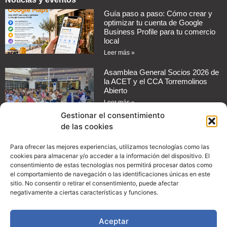
Guía paso a paso: Cómo crear y
optimizar tu cuenta de Google
Business Profile para tu comercio
local
Leer más »
Asamblea General Socios 2026 de
la ACET y el CCA Torremolinos
Abierto
Leer más »
Gestionar el consentimiento
de las cookies
Cómo automatizar mensajes de
respuesta en redes sociales para
tu negocio
Para ofrecer las mejores experiencias, utilizamos tecnologías como las
cookies para almacenar y/o acceder a la información del dispositivo. El
Leer más »
consentimiento de estas tecnologías nos permitirá procesar datos como
el comportamiento de navegación o las identificaciones únicas en este
Guía práctica: Cómo configurar
sitio. No consentir o retirar el consentimiento, puede afectar
promociones en Instagram para
negativamente a ciertas características y funciones.
aumentar las ventas de tu
comercio
Aceptar
Leer más »