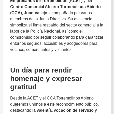
Empresarios
de
Torremolinos (
ACET)
y
del
Centro
Comercial
Abierto
Torremolinos
Abierto
(
CCA)
,
Juan
Vallejo
,
acompañado
por
varios
miembros
de
la
Junta
Directiva.
Su
asistencia
simboliza
el
firme
respaldo
del
sector
comercial
a
la
labor
de
la
Policía
Nacional,
así
como
el
compromiso
por
seguir
colaborando
para
garantizar
entornos
seguros,
accesibles
y
acogedores
para
vecinos,
comerciantes
y
visitantes.
patron
Un
día
para
rendir
homenaje
y
expresar
gratitud
Desde
la
ACET
y
el
CCA
Torremolinos
Abierto
queremos
unirnos
a
este
reconocimiento
público,
destacando
la
valentía,
vocación
de
servicio
y