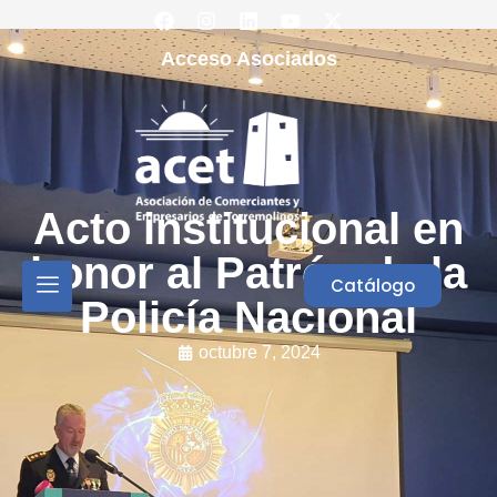
Acceso Asociados
Acto institucional en
honor al Patrón de la
Catálogo
Policía Nacional
octubre 7, 2024