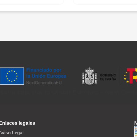
inanciada por la Unión Europea - Next Gen
Enlaces legales
N
Aviso Legal