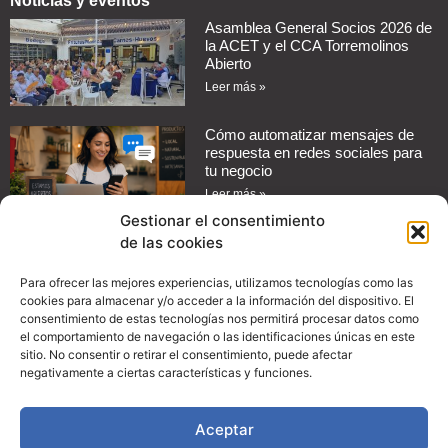
Noticias y eventos
Asamblea General Socios 2026 de
la ACET y el CCA Torremolinos
Abierto
Leer más »
Cómo automatizar mensajes de
respuesta en redes sociales para
tu negocio
Leer más »
Gestionar el consentimiento
de las cookies
Guía práctica: Cómo configurar
promociones en Instagram para
aumentar las ventas de tu
Para ofrecer las mejores experiencias, utilizamos tecnologías como las
comercio
cookies para almacenar y/o acceder a la información del dispositivo. El
consentimiento de estas tecnologías nos permitirá procesar datos como
Leer más »
el comportamiento de navegación o las identificaciones únicas en este
sitio. No consentir o retirar el consentimiento, puede afectar
Convenio con Proman Import
negativamente a ciertas características y funciones.
Leer más »
Aceptar