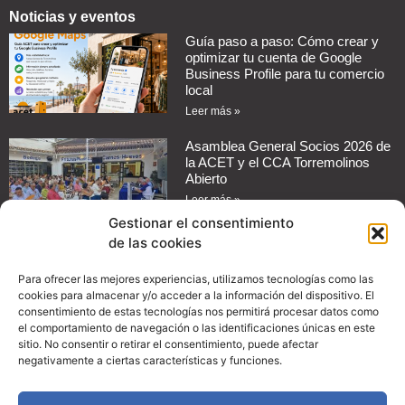
Noticias y eventos
Guía paso a paso: Cómo crear y
optimizar tu cuenta de Google
Business Profile para tu comercio
local
Leer más »
Asamblea General Socios 2026 de
la ACET y el CCA Torremolinos
Abierto
Leer más »
Gestionar el consentimiento
de las cookies
Cómo automatizar mensajes de
respuesta en redes sociales para
tu negocio
Para ofrecer las mejores experiencias, utilizamos tecnologías como las
cookies para almacenar y/o acceder a la información del dispositivo. El
Leer más »
consentimiento de estas tecnologías nos permitirá procesar datos como
el comportamiento de navegación o las identificaciones únicas en este
Guía práctica: Cómo configurar
sitio. No consentir o retirar el consentimiento, puede afectar
promociones en Instagram para
negativamente a ciertas características y funciones.
aumentar las ventas de tu
comercio