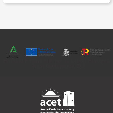
Entidad Financiada por la Unión Europea
- Next Generation EU