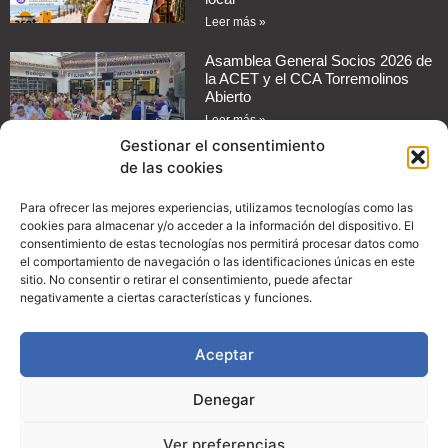
Leer más »
Asamblea General Socios 2026 de
la ACET y el CCA Torremolinos
Abierto
Leer más »
Gestionar el consentimiento
de las cookies
Cómo automatizar mensajes de
respuesta en redes sociales para
tu negocio
Para ofrecer las mejores experiencias, utilizamos tecnologías como las
cookies para almacenar y/o acceder a la información del dispositivo. El
Leer más »
consentimiento de estas tecnologías nos permitirá procesar datos como
el comportamiento de navegación o las identificaciones únicas en este
Guía práctica: Cómo configurar
sitio. No consentir o retirar el consentimiento, puede afectar
promociones en Instagram para
negativamente a ciertas características y funciones.
aumentar las ventas de tu
comercio
Aceptar
Leer más »
Denegar
© Copyright 2024, ACET
Ver preferencias