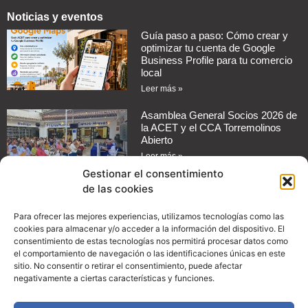
Noticias y eventos
Guía paso a paso: Cómo crear y
optimizar tu cuenta de Google
Business Profile para tu comercio
local
Leer más »
Asamblea General Socios 2026 de
la ACET y el CCA Torremolinos
Abierto
Leer más »
Gestionar el consentimiento
de las cookies
Cómo automatizar mensajes de
respuesta en redes sociales para
tu negocio
Para ofrecer las mejores experiencias, utilizamos tecnologías como las
cookies para almacenar y/o acceder a la información del dispositivo. El
Leer más »
consentimiento de estas tecnologías nos permitirá procesar datos como
el comportamiento de navegación o las identificaciones únicas en este
Guía práctica: Cómo configurar
sitio. No consentir o retirar el consentimiento, puede afectar
promociones en Instagram para
negativamente a ciertas características y funciones.
aumentar las ventas de tu
comercio