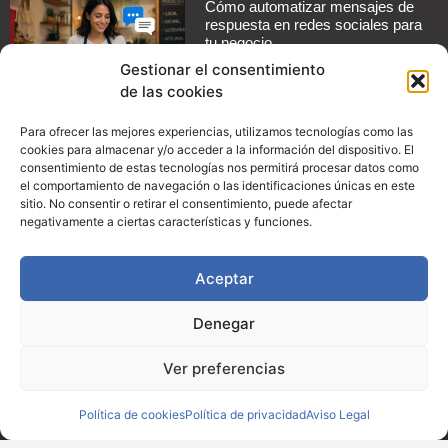
Cómo automatizar mensajes de
respuesta en redes sociales para
tu negocio
Leer más »
Gestionar el consentimiento
de las cookies
Guía práctica: Cómo configurar
promociones en Instagram para
Para ofrecer las mejores experiencias, utilizamos tecnologías como las
aumentar las ventas de tu
cookies para almacenar y/o acceder a la información del dispositivo. El
comercio
consentimiento de estas tecnologías nos permitirá procesar datos como
el comportamiento de navegación o las identificaciones únicas en este
Leer más »
sitio. No consentir o retirar el consentimiento, puede afectar
negativamente a ciertas características y funciones.
Convenio con Proman Import
Leer más »
Aceptar
Denegar
Ver preferencias
© Copyright 2024, ACET
Creatividad:
SOMOS Marketing y Consultoría Digital
Política de cookies
Política de privacidad
Aviso Legal