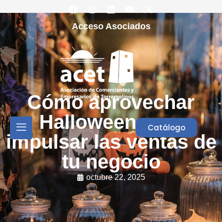
Acceso Asociados
Cómo aprovechar
Halloween para
Catálogo
impulsar las ventas de
tu negocio
octubre 22, 2025