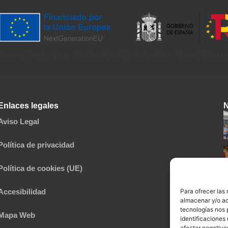
inanciada por la Unión Europea - Next Gen
Enlaces legales
N
Aviso Legal
Política de privacidad
Política de cookies (UE)
Para ofrecer las
Accesibilidad
almacenar y/o ac
tecnologías nos 
Mapa Web
identificaciones 
afectar negativa