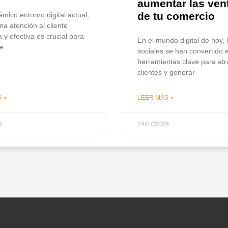
aumentar las ven
de tu comercio
ámico entorno digital actual,
na atención al cliente
 y efectiva es crucial para
En el mundo digital de hoy, 
de
sociales se han convertido 
herramientas clave para atr
clientes y generar
 »
LEER MÁS »
6
24/07/2026