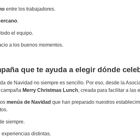
mo
entre los trabajadores.
 cercano
.
todo el equipo.
pacio a los buenos momentos.
mpaña que te ayuda a elegir dónde cele
mida de Navidad no siempre es sencillo. Por eso, desde la Aso
la campaña
Merry Christmas Lunch
, creada para facilitar a la
los
menús de Navidad
que han preparado nuestros establecimi
tos.
de siempre.
xperiencias distintas.