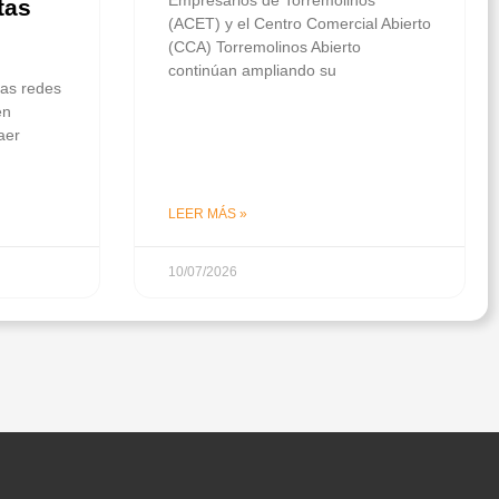
tas
(ACET) y el Centro Comercial Abierto
(CCA) Torremolinos Abierto
continúan ampliando su
las redes
en
aer
LEER MÁS »
10/07/2026