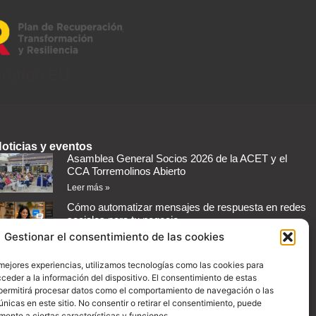
eration EU
oticias y eventos
Asamblea General Socios 2026 de la ACET y el
CCA Torremolinos Abierto
Leer más »
Cómo automatizar mensajes de respuesta en redes
sociales para tu negocio
Gestionar el consentimiento de las cookies
Leer más »
Guía práctica: Cómo configurar promociones en
 mejores experiencias, utilizamos tecnologías como las cookies para
Instagram para aumentar las ventas de tu comercio
ceder a la información del dispositivo. El consentimiento de estas
Leer más »
permitirá procesar datos como el comportamiento de navegación o las
únicas en este sitio. No consentir o retirar el consentimiento, puede
Convenio con Proman Import
mente a ciertas características y funciones.