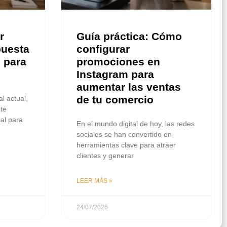
r
Guía práctica: Cómo
puesta
configurar
 para
promociones en
Instagram para
aumentar las ventas
de tu comercio
l actual,
nte
ial para
En el mundo digital de hoy, las redes
sociales se han convertido en
herramientas clave para atraer
clientes y generar
LEER MÁS »
24/07/2026