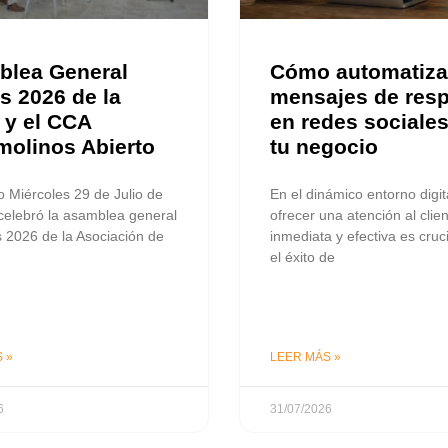
lea General
Cómo automatiza
s 2026 de la
mensajes de res
y el CCA
en redes sociales
molinos Abierto
tu negocio
 Miércoles 29 de Julio de
En el dinámico entorno digita
celebró la asamblea general
ofrecer una atención al clie
s 2026 de la Asociación de
inmediata y efectiva es cruc
el éxito de
 »
LEER MÁS »
6
31/07/2026