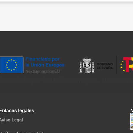
inanciada por la Unión Europea - Next Gen
Enlaces legales
N
Aviso Legal